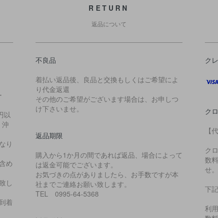
RETURN
返品について
不良品
ク
着払い返品後、良品と交換もしくはご希望によ
り代金返還
ー
その他のご希望がございます場合は、お申しつ
け下さいませ。
クロ
円以
・沖
【
返品期限
なり
ク
購入から1か月の間であれば返品、場合によって
数
含め
は返金可能でございます。
せ
お気づきの点がありましたら、お手数ですが本
致し
社までご連絡お願い致します。
下
TEL 0995-64-5368
到着
利