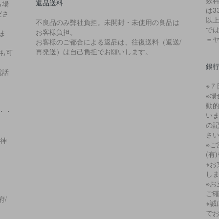
数
返品送料
る場
は3
ださ
以上
不良品のみ弊社負担。未開封・未使用の良品は
では
お客様負担。
ま
＝
お客様のご都合による返品は、往復送料（返送/
再発送）は自己負担でお願いします。
も可
銀
電話
※
※
動
・・
い
の
さ
/神
※
(有
※
し
※
ご
府/
※
で