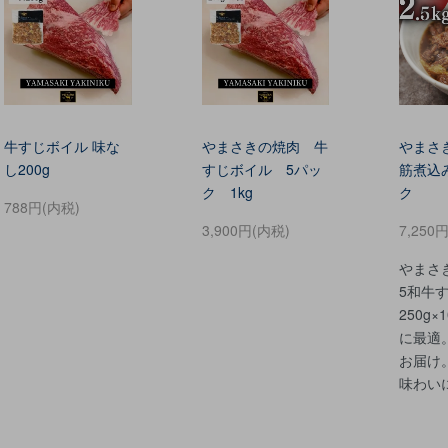
牛すじボイル 味な
やまさきの焼肉 牛
やまさ
し200g
すじボイル 5パッ
筋煮込
ク 1kg
ク
788円(内税)
3,900円(内税)
7,250
やまさ
5和牛
250g
に最適
お届け
味わい