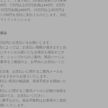
料として、１送り状につき委託金額1万円未満
30円、1万円以上3万円未満は440円、3万円
10万円未満は660円、10万円以上30万円ま
1,100円を当社に支払うものとします。当社
ヤマトフィナンシャル
行振込
７日以内にお支払いをお願いします。
場合によっては、お支払い期限が過ぎますと自
的にキャンセル扱いになる場合も場合がござ
ます。ショップからのご案内、商品ページ上
記載等をご確認の上、お早めにお支払いくだ
い。
ご注文後、お支払いに関するご案内メールを
)やまさきからお送りいたします。
お支払い状況の確認後、発送手続きを開始いた
ます。
お支払いに関するご案内メールに記載の金額を
確認のうえ、お支払いください。
誠に勝手ながら、振込手数料はお客様のご負担
お願いいたします。