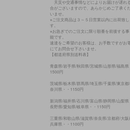
天災や交通事情などによりお届けが遅れ
合がございますので、あらかじめご了承く
いませ。
※ご注文商品は３～５日営業以内に出荷致し
す。
※お急ぎでのご注文に限り順番を前後する事
能です。
速達をご希望のお客様は、お手数ですがお
にてお問合せ下さいませ。
【都道府県別送料表】
青森県/岩手県/秋田県/宮城県/山形県/福島県
1500円
茨城県/栃木県/群馬県/埼玉県/千葉県/東京都
奈川県・・1150円
新潟県/福井県/石川県/富山県/静岡県/山梨県
長野県/愛知県/岐阜県・・1150円
三重県/和歌山県/滋賀県/奈良県/京都府/大阪
兵庫県・・1100円