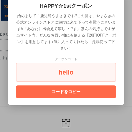
HAPPY☆1stクーポン
23
24
25
26
27
28
29
27
28
29
30
30
31
始めまして！鹿児島やまさきです//この度は、やまさきの
公式オンラインストアに遊びに来て下って有難うございま
す//『あなたに出会えて嬉しいです』ほんの気持ちですが
発送させて頂きます。
当サイト内、どんなお買い物にも使える【20円OFFクーポ
‘‘‘‘‘‘‘‘‘‘‘‘‘‘‘‘‘‘‘‘‘‘‘‘‘‘‘‘‘‘‘‘‘‘‘‘‘‘‘‘‘‘‘‘‘‘‘‘‘‘‘‘‘‘‘‘‘‘‘‘‘‘‘‘‘
ン】を用意してます♪気に入ってくれたら、是非使って下
さい！
‘‘‘‘‘‘‘‘‘‘‘‘‘‘‘‘‘‘‘‘‘‘‘‘‘‘‘‘‘‘‘‘‘‘‘‘‘‘‘‘‘‘‘‘‘‘‘‘‘‘‘‘‘‘‘‘‘‘‘‘‘‘‘‘‘‘
します。
クーポンコード
hello
コードをコピー