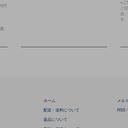
※
00円
ご
合
す
/鹿
ホーム
メル
配送・送料について
RSS
返品について