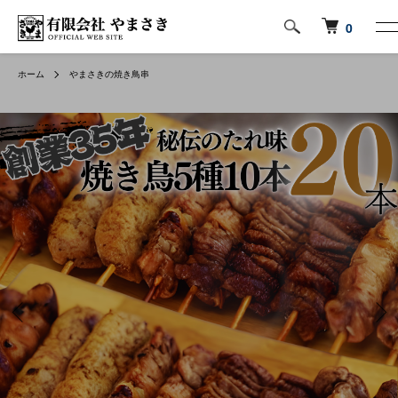
0
ホーム
やまさきの焼き鳥串